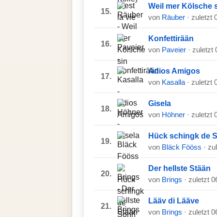
Weil mer Kölsche 
15.
von
Räuber
· zuletzt
Konfettirään
16.
von
Paveier
· zuletzt
Adios Amigos
17.
von
Kasalla
· zuletzt
Gisela
18.
von
Höhner
· zuletzt
Hück schingk de So
19.
von
Bläck Fööss
· zu
Der hellste Stään
20.
von
Brings
· zuletzt 
Lääv di Lääve
21.
von
Brings
· zuletzt 