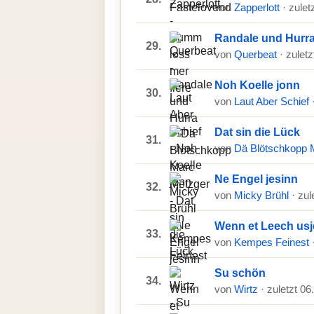
von
Zapperlott
· zulet
Randale und Hurr
29.
von
Querbeat
· zulet
Noh Koelle jonn
30.
von
Laut Aber Schief
Dat sin die Lück
31.
von
Dä Blötschkopp 
Ne Engel jesinn
32.
von
Micky Brühl
· zul
Wenn et Leech usj
33.
von
Kempes Feinest
Su schön
34.
von
Wirtz
· zuletzt 0