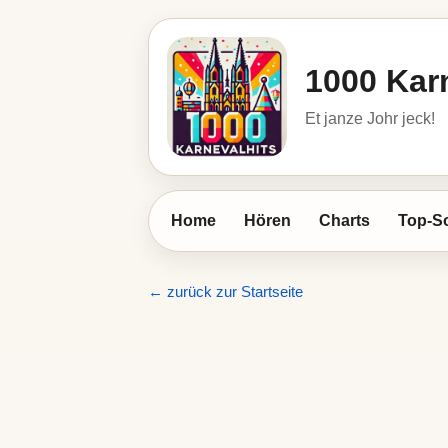
1000 Kar
Et janze Johr jeck!
Home
Hören
Charts
Top-S
← zurück zur Startseite