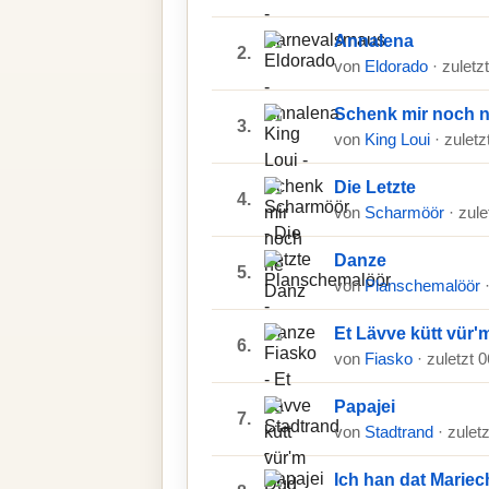
Annalena
2.
von
Eldorado
· zuletz
Schenk mir noch 
3.
von
King Loui
· zulet
Die Letzte
4.
von
Scharmöör
· zul
Danze
5.
von
Planschemalöör
Et Lävve kütt vür
6.
von
Fiasko
· zuletzt 
Papajei
7.
von
Stadtrand
· zulet
Ich han dat Mariec