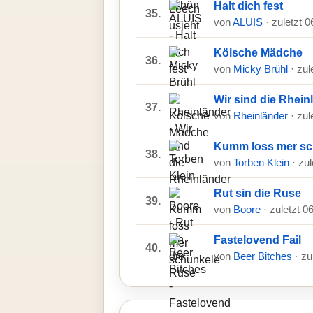
Halt dich fest
35.
von
ALUIS
· zuletzt 
Kölsche Mädche
36.
von
Micky Brühl
· zul
Wir sind die Rhein
37.
von
Rheinländer
· zul
Kumm loss mer sc
38.
von
Torben Klein
· zu
Rut sin die Ruse
39.
von
Boore
· zuletzt 0
Fastelovend Fail
40.
von
Beer Bitches
· zu