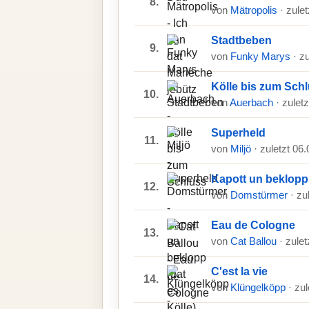
8.
von
Mätropolis
· zule
Stadtbeben
9.
von
Funky Marys
· z
Kölle bis zum Sch
10.
von
Auerbach
· zulet
Superheld
11.
von
Miljö
· zuletzt 06
Kapott un beklopp 
12.
von
Domstürmer
· zu
Eau de Cologne
13.
von
Cat Ballou
· zule
C'est la vie
14.
von
Klüngelköpp
· zu