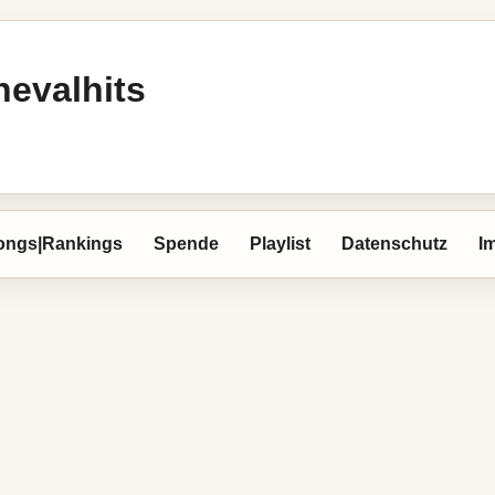
nevalhits
ongs|Rankings
Spende
Playlist
Datenschutz
I