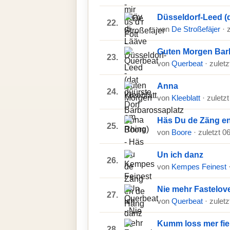
Düsseldorf-Leed (
22.
von
De Stroßefäjer
· 
Guten Morgen Bar
23.
von
Querbeat
· zulet
Anna
24.
von
Kleeblatt
· zuletz
Häs Du de Zäng e
25.
von
Boore
· zuletzt 0
Un ich danz
26.
von
Kempes Feinest
Nie mehr Fastelov
27.
von
Querbeat
· zulet
Kumm loss mer fie
28.