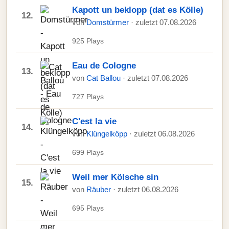
Kapott un beklopp (dat es Kölle)
12.
von
Domstürmer
· zuletzt 07.08.2026
925 Plays
Eau de Cologne
13.
von
Cat Ballou
· zuletzt 07.08.2026
727 Plays
C'est la vie
14.
von
Klüngelköpp
· zuletzt 06.08.2026
699 Plays
Weil mer Kölsche sin
15.
von
Räuber
· zuletzt 06.08.2026
695 Plays