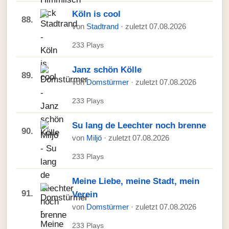
Köln is cool
88.
von
Stadtrand
· zuletzt 07.08.2026
233 Plays
Janz schön Kölle
89.
von
Domstürmer
· zuletzt 07.08.2026
233 Plays
Su lang de Leechter noch brenne
90.
von
Miljö
· zuletzt 07.08.2026
233 Plays
Meine Liebe, meine Stadt, mein
91.
Verein
von
Domstürmer
· zuletzt 07.08.2026
233 Plays