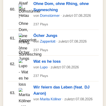
Ohne Dom, ohne Rhing, ohne
60.
Sunnesching
von
Domstürmer
· zuletzt 07.08.2026
237 Plays
Öcher Jungs
61.
von
Zapperlott
· zuletzt 07.08.2026
237 Plays
Wat es he loss
62.
von
Lupo
· zuletzt 07.08.2026
237 Plays
Wir feiern das Leben (feat. DJ
63.
Aaron)
von
Marita Köllner
· zuletzt 07.08.2026