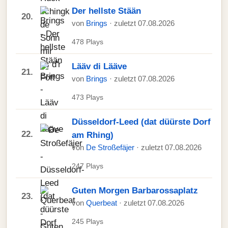
Der hellste Stään
20.
von
Brings
· zuletzt 07.08.2026
478 Plays
Lääv di Lääve
21.
von
Brings
· zuletzt 07.08.2026
473 Plays
Düsseldorf-Leed (dat düürste Dorf
22.
am Rhing)
von
De Stroßefäjer
· zuletzt 07.08.2026
247 Plays
Guten Morgen Barbarossaplatz
23.
von
Querbeat
· zuletzt 07.08.2026
245 Plays