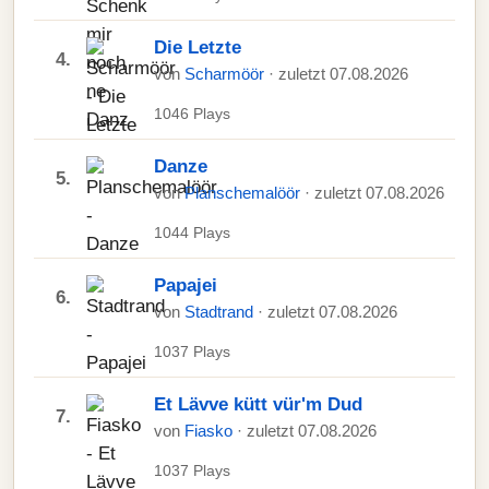
Die Letzte
4.
von
Scharmöör
· zuletzt 07.08.2026
1046 Plays
Danze
5.
von
Planschemalöör
· zuletzt 07.08.2026
1044 Plays
Papajei
6.
von
Stadtrand
· zuletzt 07.08.2026
1037 Plays
Et Lävve kütt vür'm Dud
7.
von
Fiasko
· zuletzt 07.08.2026
1037 Plays