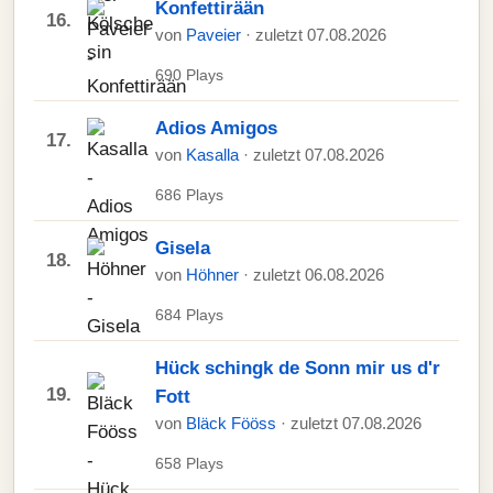
Konfettirään
16.
von
Paveier
· zuletzt 07.08.2026
690 Plays
Adios Amigos
17.
von
Kasalla
· zuletzt 07.08.2026
686 Plays
Gisela
18.
von
Höhner
· zuletzt 06.08.2026
684 Plays
Hück schingk de Sonn mir us d'r
19.
Fott
von
Bläck Fööss
· zuletzt 07.08.2026
658 Plays