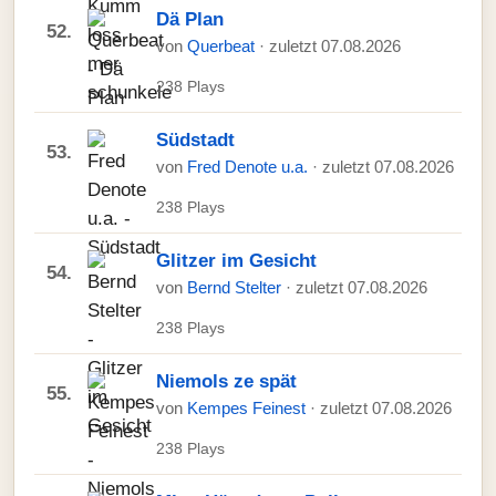
Dä Plan
52.
von
Querbeat
· zuletzt 07.08.2026
238 Plays
Südstadt
53.
von
Fred Denote u.a.
· zuletzt 07.08.2026
238 Plays
Glitzer im Gesicht
54.
von
Bernd Stelter
· zuletzt 07.08.2026
238 Plays
Niemols ze spät
55.
von
Kempes Feinest
· zuletzt 07.08.2026
238 Plays