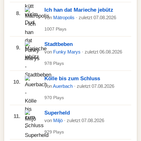
Ich han dat Marieche jebütz
8.
von
Mätropolis
· zuletzt 07.08.2026
1007 Plays
Stadtbeben
9.
von
Funky Marys
· zuletzt 06.08.2026
978 Plays
Kölle bis zum Schluss
10.
von
Auerbach
· zuletzt 07.08.2026
970 Plays
Superheld
11.
von
Miljö
· zuletzt 07.08.2026
929 Plays