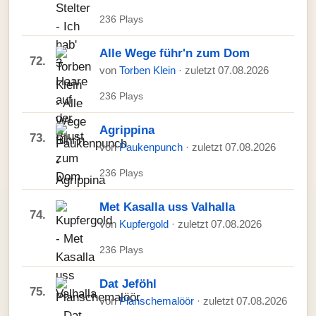
236 Plays
Alle Wege führ'n zum Dom
72.
von
Torben Klein
· zuletzt 07.08.2026
236 Plays
Agrippina
73.
von
Paukenpunch
· zuletzt 07.08.2026
236 Plays
Met Kasalla uss Valhalla
74.
von
Kupfergold
· zuletzt 07.08.2026
236 Plays
Dat Jeföhl
75.
von
Planschemalöör
· zuletzt 07.08.2026