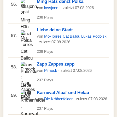
Ming Hätz danzt Polka
56.
von
lossjonn.
· zuletzt 07.08.2026
238 Plays
Liebe deine Stadt
57.
von
Mo-Torres Cat Ballou Lukas Podolski
· zuletzt 07.08.2026
238 Plays
Zapp Zappes zapp
58.
von
Pimock
· zuletzt 07.08.2026
237 Plays
Karneval Alaaf und Helau
59.
von
Die Krähenfelder
· zuletzt 07.08.2026
237 Plays