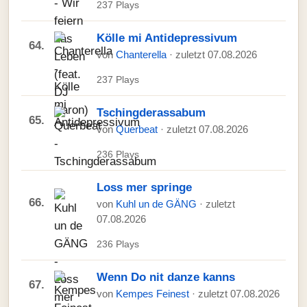
237 Plays
Kölle mi Antidepressivum
64.
von
Chanterella
· zuletzt 07.08.2026
237 Plays
Tschingderassabum
65.
von
Querbeat
· zuletzt 07.08.2026
236 Plays
Loss mer springe
66.
von
Kuhl un de GÄNG
· zuletzt
07.08.2026
236 Plays
Wenn Do nit danze kanns
67.
von
Kempes Feinest
· zuletzt 07.08.2026