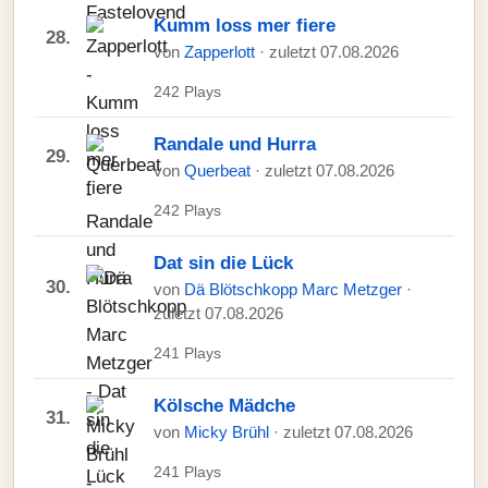
Kumm loss mer fiere
28.
von
Zapperlott
· zuletzt 07.08.2026
242 Plays
Randale und Hurra
29.
von
Querbeat
· zuletzt 07.08.2026
242 Plays
Dat sin die Lück
30.
von
Dä Blötschkopp Marc Metzger
·
zuletzt 07.08.2026
241 Plays
Kölsche Mädche
31.
von
Micky Brühl
· zuletzt 07.08.2026
241 Plays