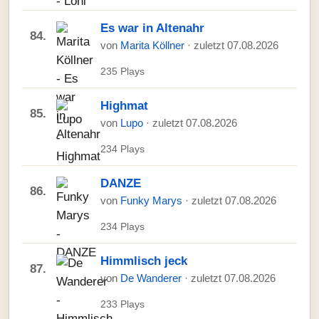
Es war in Altenahr
84.
von
Marita Köllner
· zuletzt 07.08.2026
235 Plays
Highmat
85.
von
Lupo
· zuletzt 07.08.2026
234 Plays
DANZE
86.
von
Funky Marys
· zuletzt 07.08.2026
234 Plays
Himmlisch jeck
87.
von
De Wanderer
· zuletzt 07.08.2026
233 Plays