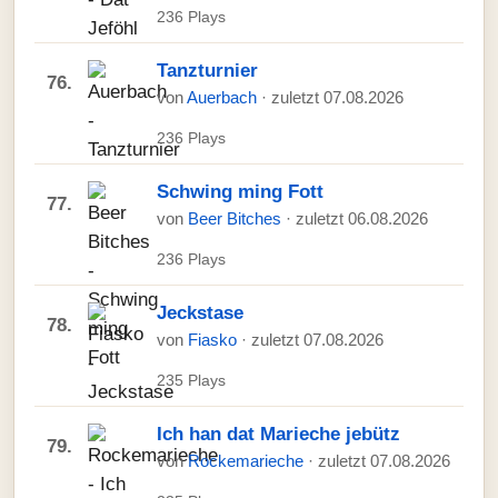
236 Plays
Tanzturnier
76.
von
Auerbach
· zuletzt 07.08.2026
236 Plays
Schwing ming Fott
77.
von
Beer Bitches
· zuletzt 06.08.2026
236 Plays
Jeckstase
78.
von
Fiasko
· zuletzt 07.08.2026
235 Plays
Ich han dat Marieche jebütz
79.
von
Rockemarieche
· zuletzt 07.08.2026