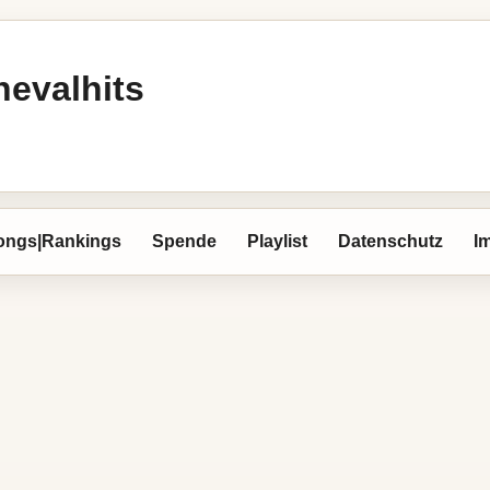
nevalhits
ongs|Rankings
Spende
Playlist
Datenschutz
I