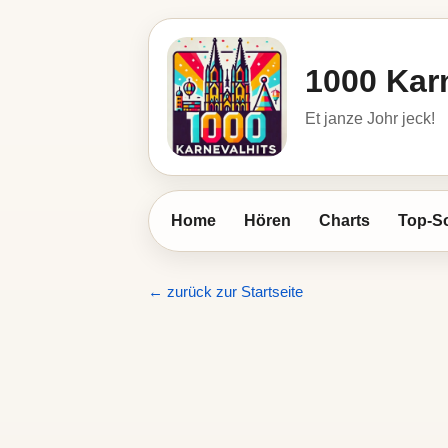
1000 Kar
Et janze Johr jeck!
Home
Hören
Charts
Top-S
← zurück zur Startseite