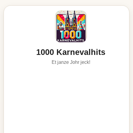
1000 Karnevalhits
Et janze Johr jeck!