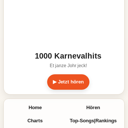
1000 Karnevalhits
Et janze Johr jeck!
▶ Jetzt hören
Home
Hören
Charts
Top-Songs|Rankings